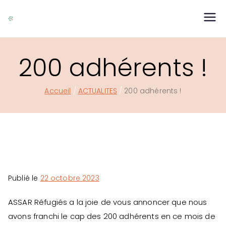
Aller
au
ASSAR Réfugiés
Association Suresnoise d'Accueil des Réfugiés
contenu
200 adhérents !
Accueil
ACTUALITES
200 adhérents !
Publié le
22 octobre 2023
ASSAR Réfugiés a la joie de vous annoncer que nous
avons franchi le cap des 200 adhérents en ce mois de