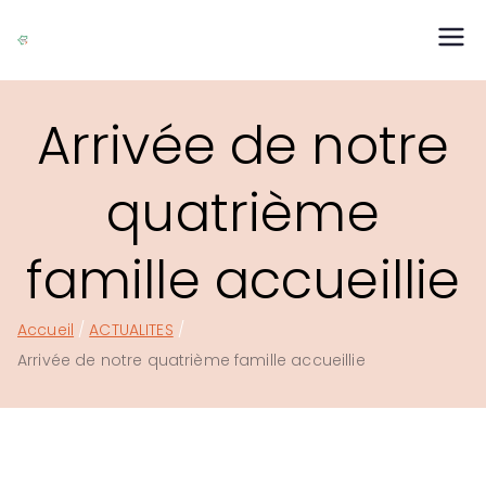
Aller
au
ASSAR Réfugiés
Association Suresnoise d'Accueil des Réfugiés
contenu
Arrivée de notre
quatrième
famille accueillie
Accueil
ACTUALITES
Arrivée de notre quatrième famille accueillie